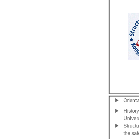
Orient
▶
▶
Histor
Univers
▶
Struct
the saf