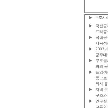
구조시
▶
▶
국립공주대
프라공학
▶
국립공
사용성
▶
2003
공주대학
▶
구조물의
과의 융
▶
졸업생들
등으로 
회사 등
▶
저녁 온
구조와 
▶
연구실
교류와 