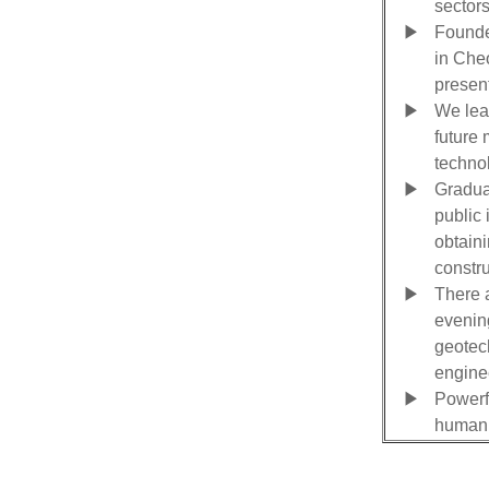
sectors
▶
Founde
in Che
present
▶
We lead
future 
techno
▶
Graduat
public 
obtaini
constru
▶
There 
evening
geotech
engine
▶
Powerf
human 