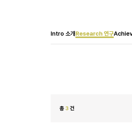
Re
Intro 소개
Research 연구
Achie
H
Research 연구
메
인
페
이
지
총
3
건