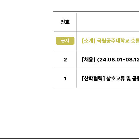
일
반
번호
게
시
판
[소개] 국립공주대학교 충
공지
2
[채용] (24.08.01-08
1