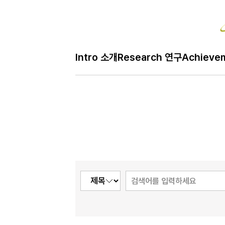
Intro 소개
Research 연구
Achieve
H
Café 모임
메
인
페
이
지