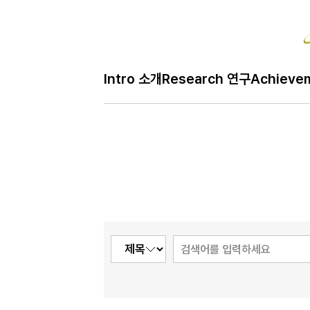
Intro 소개
Research 연구
Achieve
H
Café 모임
메
인
페
이
지