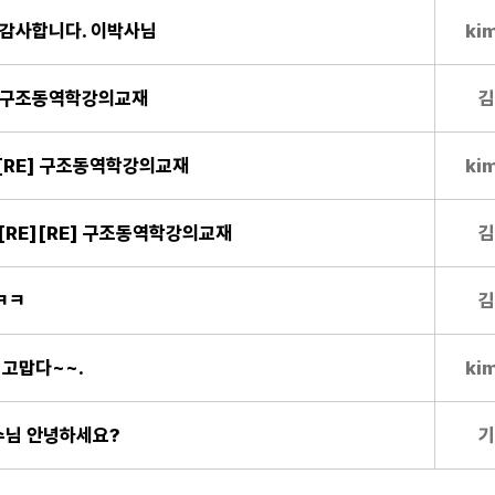
E] 감사합니다. 이박사님
ki
E] 구조동역학강의교재
김
E][RE] 구조동역학강의교재
ki
E][RE][RE] 구조동역학강의교재
김
ㅋㅋ
김
] 고맙다~~.
ki
교수님 안녕하세요?
기