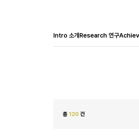
Intro 소개
Research 연구
Achie
H
Café 모임
메
인
페
이
지
총
120
건