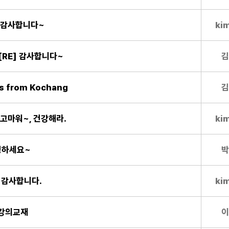
E] 감사합니다~
ki
][RE] 감사합니다~
김
s from Kochang
김
] 고마워~, 건강해라.
ki
안녕하세요~
박
] 감사합니다.
ki
학강의교재
이