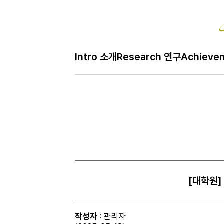
Bo
Intro 소개
Research 연구
Achieve
H
Notice 공지
메
인
페
이
지
[대학원]
작성자
: 관리자