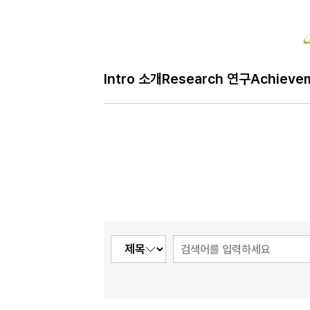
Bo
Intro 소개
Research 연구
Achieve
H
Notice 공지
메
인
페
이
지