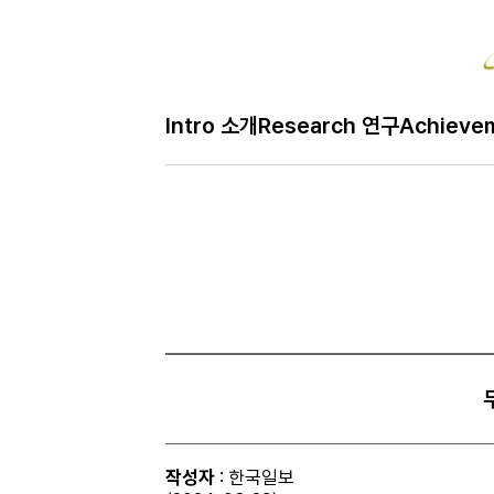
Bo
Intro 소개
Research 연구
Achieve
H
Free 자유
메
인
페
이
지
작성자
: 한국일보