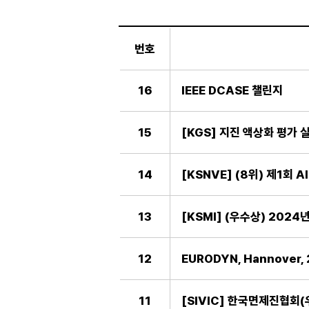
일
반
번호
게
시
판
16
IEEE DCASE 챌린지
15
[KGS] 지진 액상화 평가 실
14
[KSNVE] (8위) 제1회
13
[KSMI] (우수상) 202
12
EURODYN, Hannover, 
11
[SIVIC] 한국면제진협회