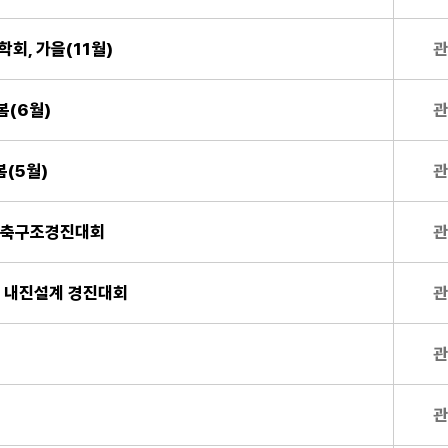
회, 가을(11월)
관
봄(6월)
관
봄(5월)
관
건축구조경진대회
관
 내진설계 경진대회
관
관
관