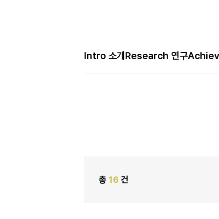
Bo
Intro 소개
Research 연구
Achie
H
Acad 학회
메
인
페
이
지
총
16
건