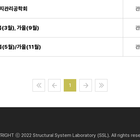
유지관리공학회
관
(3월), 가을(9월)
관
봄(5월)/가을(11월)
관
1
IGHT ⓒ 2022 Structural System Laboratory (SSL). All rights res