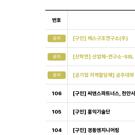
일
반
번호
게
시
판
[구인] 에스구조연구소(주)
공지
[산학연] 산업체-연구소-SSL
공지
[공기업 지역할당제] 공주대와 
공지
106
[구인] 씨앤스파트너스, 천안
105
[구인] 홍익기술단
104
[구인] 경동엔지니어링