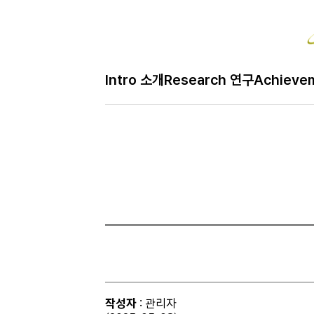
Bo
Intro 소개
Research 연구
Achieve
H
Gallery 사진
메
인
페
이
지
작성자
: 관리자