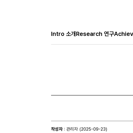
Bo
Intro 소개
Research 연구
Achie
H
Gallery 사진
메
인
페
이
지
작성자
: 관리자
(2025-09-23)