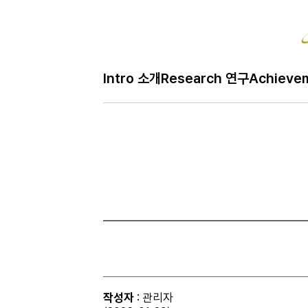
Bo
Intro 소개
Research 연구
Achieve
H
Gallery 사진
메
인
페
이
지
작성자
: 관리자