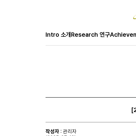
Bo
Intro 소개
Research 연구
Achieve
H
Gallery 사진
메
인
페
이
지
[
작성자
: 관리자