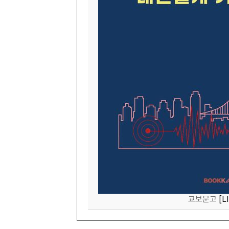
교보문고
[L