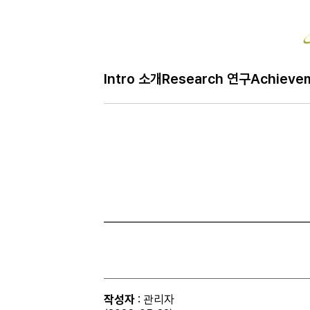
Bo
Intro 소개
Research 연구
Achieve
H
Gallery 사진
메
인
페
이
지
작성자
: 관리자