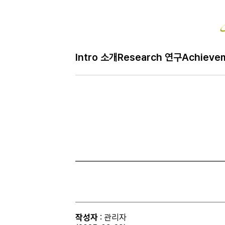
Bo
Intro 소개
Research 연구
Achieve
H
Gallery 사진
메
인
페
이
지
작성자
: 관리자