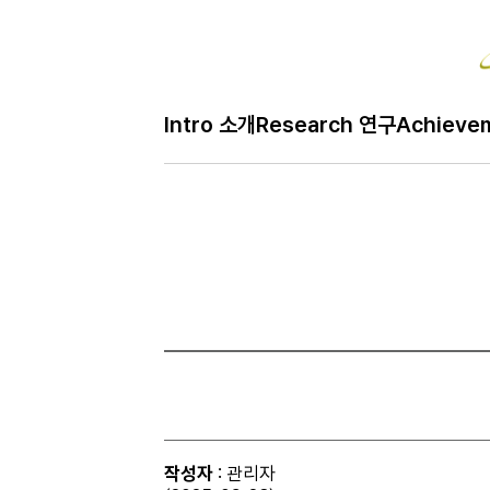
Bo
Intro 소개
Research 연구
Achieve
H
Gallery 사진
메
인
페
이
지
작성자
: 관리자