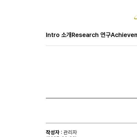
Bo
Intro 소개
Research 연구
Achieve
H
Gallery 사진
메
인
페
이
지
작성자
: 관리자