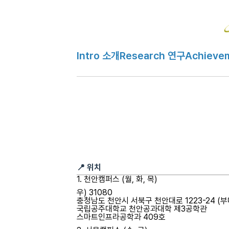
Intro 소개
Research 연구
Achieve
H
오시는 길 Visit
메
인
페
이
지
📍 위치
1. 천안캠퍼스 (월, 화, 목)
우) 31080
충청남도 천안시 서북구 천안대로 1223-24 (부
국립공주대학교 천안공과대학 제3공학관
스마트인프라공학과 409호