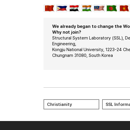
We already began to change the Worl
Why not join?
Structural System Laboratory (SSL), De
Engineering,
Kongju National University, 1223-24 C
Chungnam 31080, South Korea
Meditation 명상
Journal Cit
Christianity
SSL Inform
Reports (JC
Bible 성경
KORUS
LMS(KNCU) 
Portal