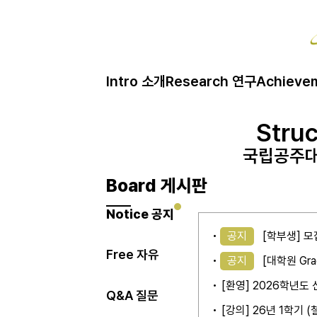
Intro 소개
Research 연구
Achieve
Struc
Struc
Struc
국립공주대
국립공주대
국립공주대
Board 게시판
Notice 공지
공지
[학부생] 모
Free 자유
공지
[대학원 Gra
[환영] 2026학년
Q&A 질문
[강의] 26년 1학기 