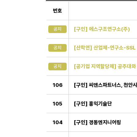
일
반
번호
게
시
판
[구인] 에스구조연구소(주)
공지
[산학연] 산업체-연구소-SSL
공지
[공기업 지역할당제] 공주대와 
공지
106
[구인] 씨앤스파트너스, 천안
105
[구인] 홍익기술단
104
[구인] 경동엔지니어링