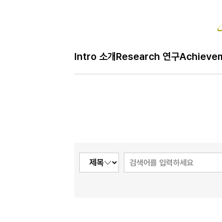
Intro 소개
Research 연구
Achieve