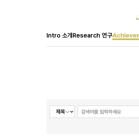
Ac
Intro 소개
Research 연구
Achieve
H
Achievem 성과
메
인
페
이
지