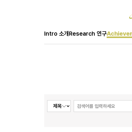
Ac
Intro 소개
Research 연구
Achieve
H
Achievem 성과
메
인
페
이
지