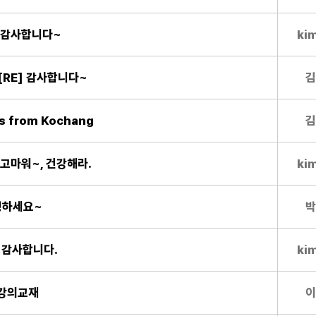
E] 감사합니다~
ki
][RE] 감사합니다~
김
s from Kochang
김
] 고마워~, 건강해라.
ki
안녕하세요~
박
] 감사합니다.
ki
학강의교재
이