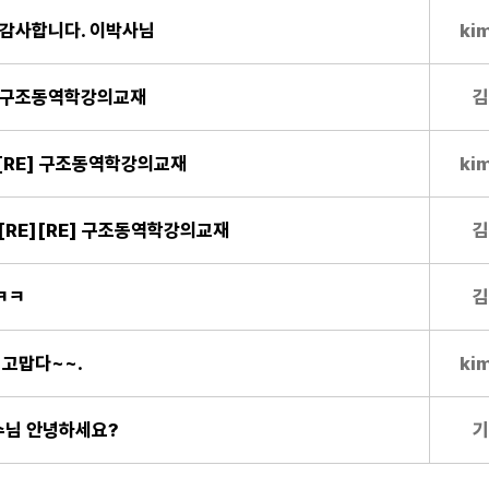
E] 감사합니다. 이박사님
ki
E] 구조동역학강의교재
김
E][RE] 구조동역학강의교재
ki
E][RE][RE] 구조동역학강의교재
김
ㅋㅋ
김
] 고맙다~~.
ki
교수님 안녕하세요?
기