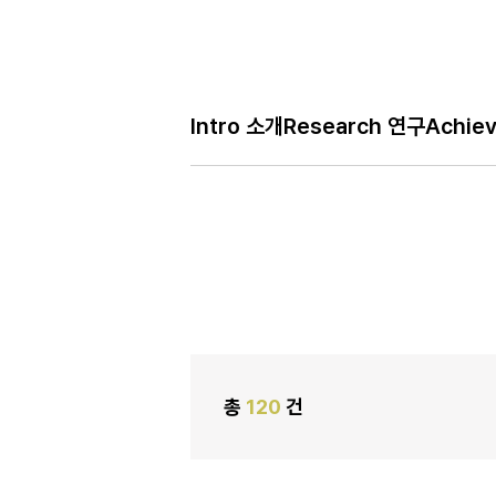
Intro 소개
Research 연구
Achie
H
Café 모임
메
인
페
이
지
총
120
건