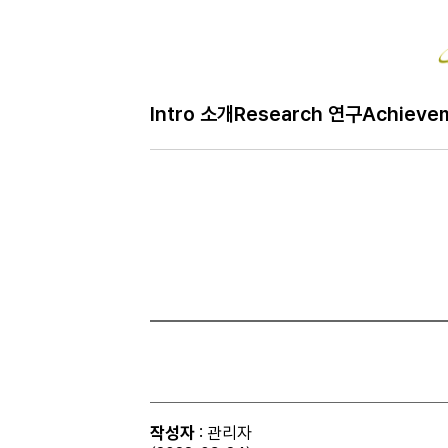
Bo
Intro 소개
Research 연구
Achieve
H
Notice 공지
메
인
페
이
지
작성자
: 관리자