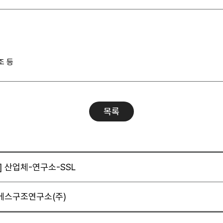
조 등
목록
] 산업체-연구소-SSL
 에스구조연구소(주)