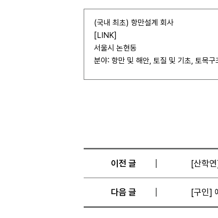
(국내 최초) 항만설계 회사
[
LINK
]
서울시 논현동
분야: 항만 및 해안, 토질 및 기초, 토목구
이전 글
[산학연
다음 글
[구인]