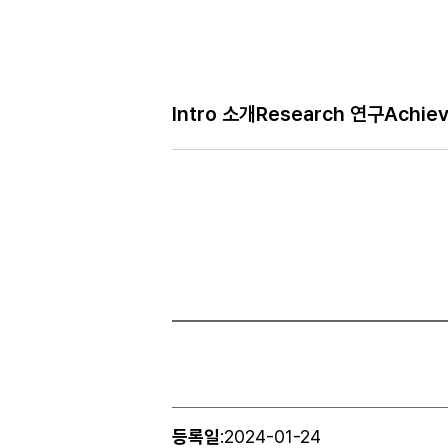
Bo
Intro 소개
Research 연구
Achie
H
Job 구인
메
인
페
이
지
등록일
:
2024-01-24